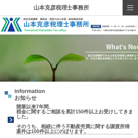
山本克彦税理士事務所
Information
お知らせ
開業以来7年間、
税金に関するご相談を
累計150件以上
お受けしてきま
した。
そのうち、相続に伴う不動産売買に関する譲渡所得
案件は100件以上
にのぼります。